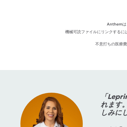
Anthemは
機械可読ファイルにリンクするに
不意打ちの医療費
「Lep
れます
しみに