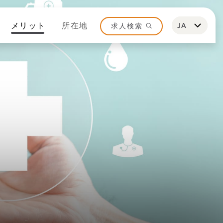
メリット
所在地
JA
求人検索