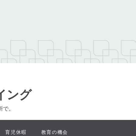
イング
所で。
育児休暇
教育の機会