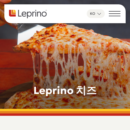
콘텐츠로 건너뛰기
KO
Leprino 치즈