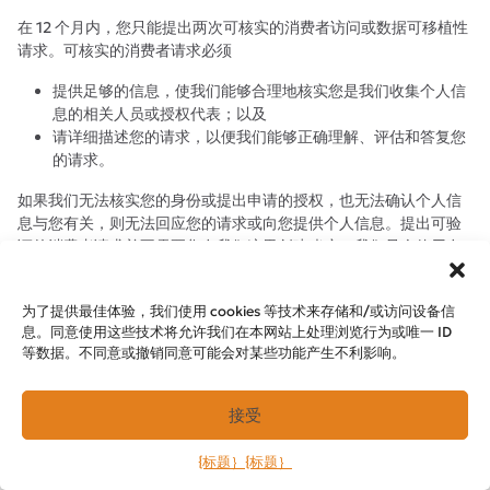
在 12 个月内，您只能提出两次可核实的消费者访问或数据可移植性
请求。可核实的消费者请求必须
提供足够的信息，使我们能够合理地核实您是我们收集个人信
息的相关人员或授权代表；以及
请详细描述您的请求，以便我们能够正确理解、评估和答复您
的请求。
如果我们无法核实您的身份或提出申请的授权，也无法确认个人信
息与您有关，则无法回应您的请求或向您提供个人信息。提出可验
证的消费者请求并不需要您在我们这里创建账户。我们只会使用在
可核实的消费者请求中提供的个人信息来核实请求者的身份或提出
请求的授权。
为了提供最佳体验，我们使用 cookies 等技术来存储和/或访问设备信
息。同意使用这些技术将允许我们在本网站上处理浏览行为或唯一 ID
答复时间和格式
等数据。不同意或撤销同意可能会对某些功能产生不利影响。
我们努力在收到可核实的消费者请求后 45 天内做出答复。如果我们
需要更多时间（最长 90 天），我们会书面通知您原因和延长期
限。如果您在我们这里开有账户，我们将向该账户发送书面答复。
接受
如果您没有我们的账户，我们将根据您的选择，通过邮寄或电子方
式发送书面答复。我们提供的任何披露信息仅涵盖收到可核实的消
{标题｝
{标题｝
费者请求之前的 12 个月。如果适用，我们还将在回复中解释无法满