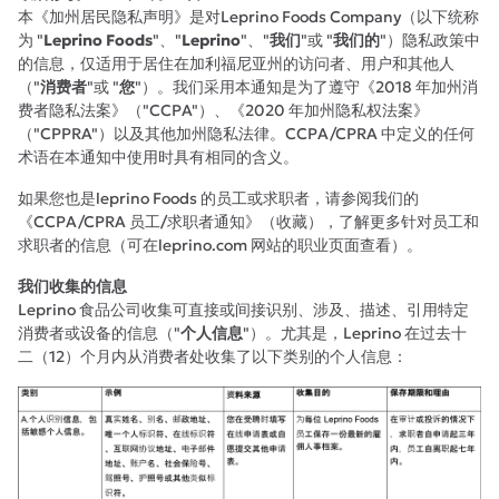
本《加州居民隐私声明》是对Leprino Foods Company（以下统称
为 "
Leprino Foods
"、"
Leprino
"、"
我们
"或 "
我们的
"）隐私政策中
的信息，仅适用于居住在加利福尼亚州的访问者、用户和其他人
（"
消费者
"或 "
您
"）。我们采用本通知是为了遵守《2018 年加州消
费者隐私法案》（"CCPA"）、《2020 年加州隐私权法案》
（"CPPRA"）以及其他加州隐私法律。CCPA/CPRA 中定义的任何
术语在本通知中使用时具有相同的含义。
如果您也是leprino Foods 的员工或求职者，请参阅我们的
《CCPA/CPRA 员工/求职者通知》（收藏），了解更多针对员工和
求职者的信息（可在leprino.com 网站的职业页面查看）。
我们收集的信息
Leprino 食品公司收集可直接或间接识别、涉及、描述、引用特定
消费者或设备的信息（"
个人信息
"）。尤其是，Leprino 在过去十
二（12）个月内从消费者处收集了以下类别的个人信息：