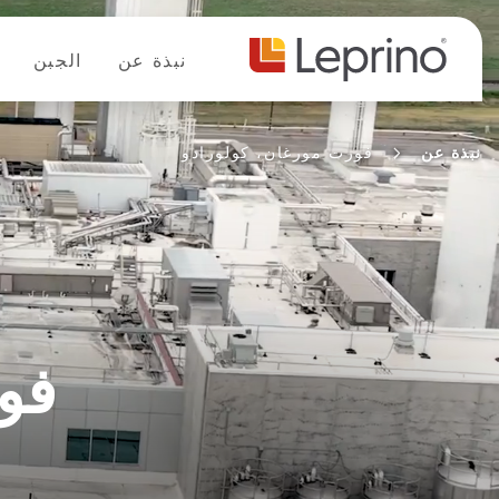
خطي إلى المحتوى
نبذة عن
الجبن
نبذة عن
فورت مورغان، كولورادو
فو