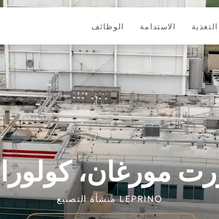
التغذية
الاستدامة
الوظائف
رت مورغان، كولوراد
LEPRINO منشأة التصنيع