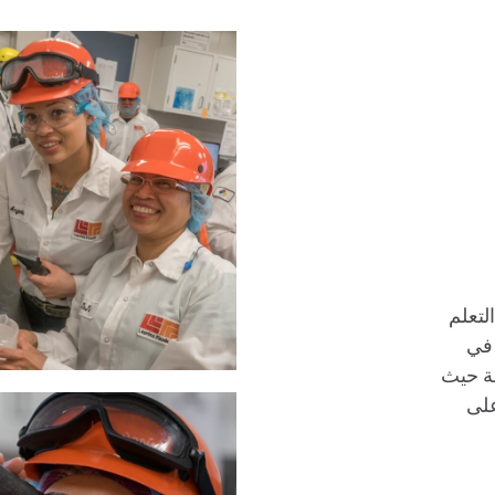
لتعلم
 في
 شاملة حيث
على