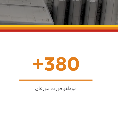
380+
موظفو فورت مورغان